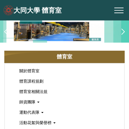
跳
大同大學 體育室
到
主
要
內
容
區
體育室
關於體育室
體育課程規劃
體育室相關法規
師資團隊
運動代表隊
活動花絮與榮譽榜